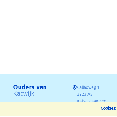
Ouders van
Callaoweg 1
Katwijk
2223 AS
Katwijk aan Zee
Cookies: