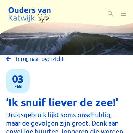
Skip
to
main
content
Terug naar overzicht
03
FEB
‘Ik snuif liever de zee!’
Drugsgebruik lijkt soms onschuldig,
maar de gevolgen zijn groot. Denk aan
onveilige buurten, jongeren die worden