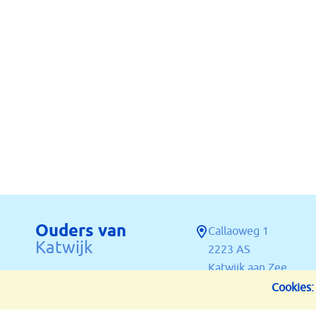
Ouders van
Callaoweg 1
Katwijk
2223 AS
Katwijk aan Zee
Cookies: