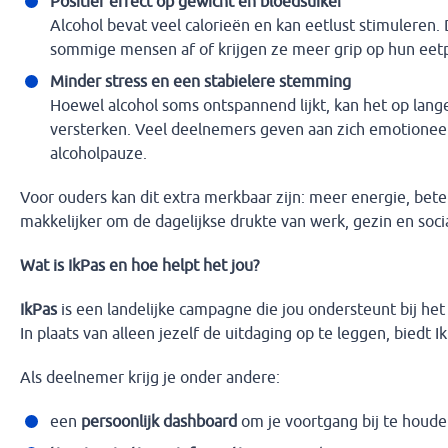
Positief effect op gewicht en bloedsuiker
Alcohol bevat veel calorieën en kan eetlust stimuleren.
sommige mensen af of krijgen ze meer grip op hun eet
Minder stress en een stabielere stemming
Hoewel alcohol soms ontspannend lijkt, kan het op lange
versterken. Veel deelnemers geven aan zich emotioneel 
alcoholpauze.
Voor ouders kan dit extra merkbaar zijn: meer energie, bet
makkelijker om de dagelijkse drukte van werk, gezin en soci
Wat is IkPas en hoe helpt het jou?
IkPas
is een landelijke campagne die jou ondersteunt bij he
In plaats van alleen jezelf de uitdaging op te leggen, biedt I
Als deelnemer krijg je onder andere:
een
persoonlijk dashboard
om je voortgang bij te houd