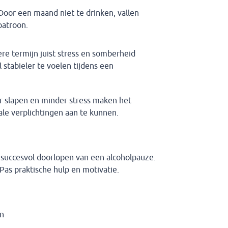
 Door een maand niet te drinken, vallen
patroon.
re termijn juist stress en somberheid
stabieler te voelen tijdens een
er slapen en minder stress maken het
ale verplichtingen aan te kunnen.
t succesvol doorlopen van een alcoholpauze.
kPas praktische hulp en motivatie.
en