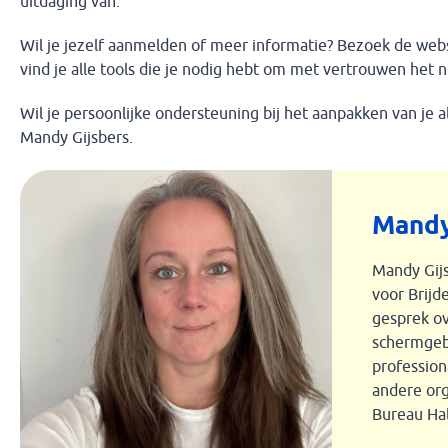
uitdaging van.
Wil je jezelf aanmelden of meer informatie? Bezoek de web
vind je alle tools die je nodig hebt om met vertrouwen het
Wil je persoonlijke ondersteuning bij het aanpakken van je
Mandy Gijsbers.
Mandy
Mandy Gijs
voor Brijd
gesprek o
schermgebr
profession
andere org
Bureau Hal