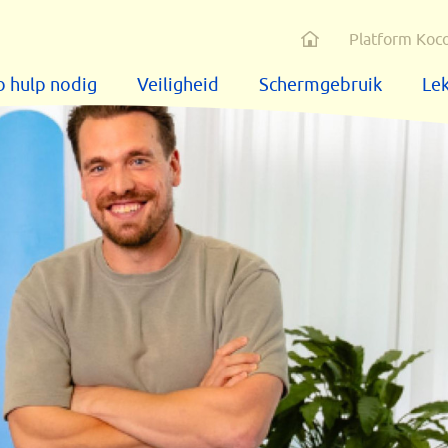
Home
Platform Koc
b hulp nodig
Veiligheid
Schermgebruik
Lek